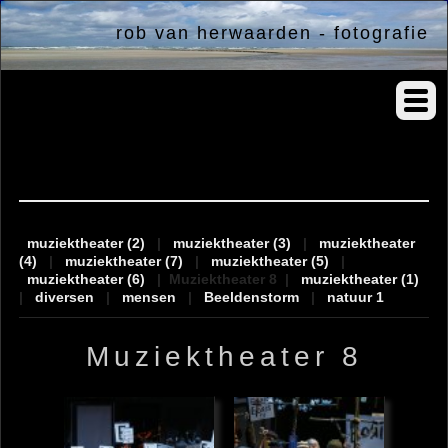
rob van herwaarden - fotografie
albums
muziektheater (2)
|
muziektheater (3)
|
muziektheater
(4)
|
muziektheater (7)
|
muziektheater (5)
|
muziektheater (6)
|
Muziektheater 8
|
muziektheater (1)
|
diversen
|
mensen
|
Beeldenstorm
|
natuur 1
Muziektheater 8